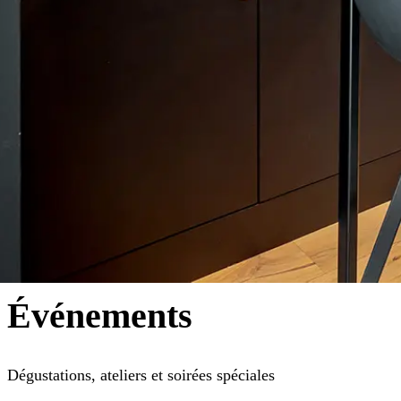
É
v
é
n
e
m
e
n
t
s
Dégustations, ateliers et soirées spéciales